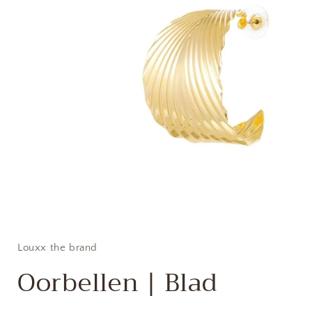
Media
1
openen
in
Louxx the brand
modaal
Oorbellen | Blad