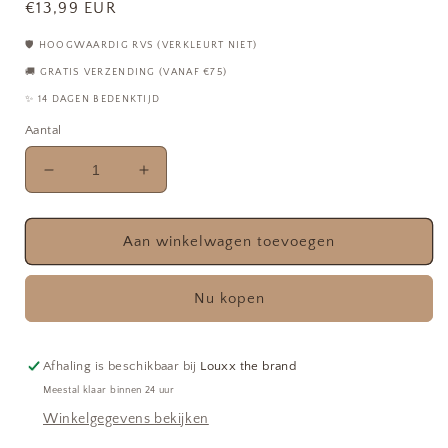
Normale
€13,99 EUR
prijs
🛡️ HOOGWAARDIG RVS (VERKLEURT NIET)
🚚 GRATIS VERZENDING (VANAF €75)
✨ 14 DAGEN BEDENKTIJD
Aantal
Aantal
Aantal
verlagen
verhogen
voor
voor
Oorbellen
Oorbellen
Aan winkelwagen toevoegen
|
|
Blad
Blad
Nu kopen
Afhaling is beschikbaar bij
Louxx the brand
Meestal klaar binnen 24 uur
Winkelgegevens bekijken