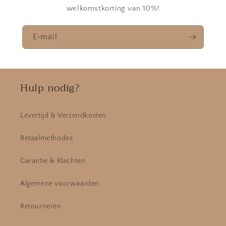
welkomstkorting van 10%!
E‑mail
Hulp nodig?
Levertijd & Verzendkosten
Betaalmethodes
Garantie & Klachten
Algemene voorwaarden
Retourneren