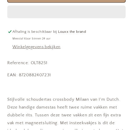
|
|
Milaan
Milaan
Afhaling is beschikbaar bij
Louxx the brand
Meestal klaar binnen 24 uur
Winkelgegevens bekijken
Reference:
OLT8251
EAN: 8720882407231
Stijlvolle schoudertas crossbody Milaan van I'm Dutch.
Deze handige damestas heeft twee ruime vakken met
dubbele rits. Tussen deze twee vakken zit een fijn extra
vak met magneetsluiting. Met insteekvakjes is dit de